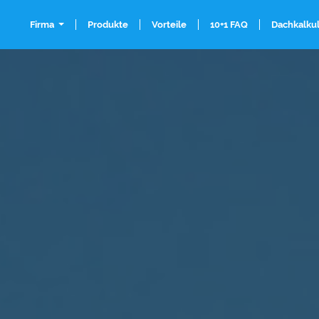
Firma
Produkte
Vorteile
10+1 FAQ
Dachkalkul